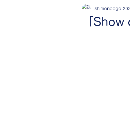
shimonoogo
20
「Show