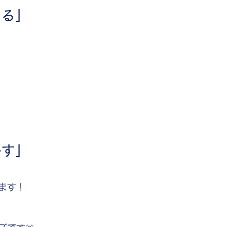
ける」
かす」
ます！