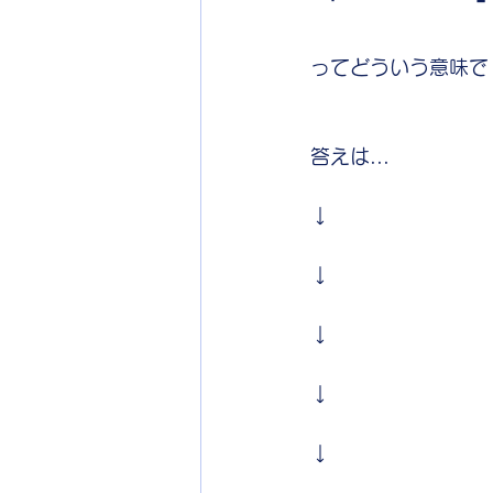
ってどういう意味で
答えは...
↓
↓
↓
↓
↓