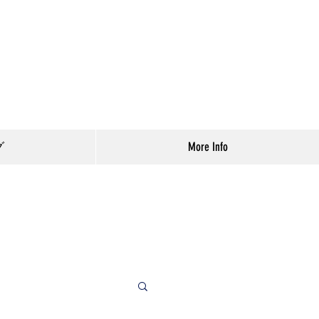
グ
More Info