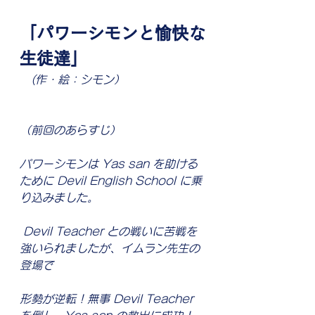
「パワーシモンと愉快な
生徒達」
　(作・絵：シモン）
（前回のあらすじ）
パワーシモンは Yas san を助ける
ために Devil English School に乗
り込みました。
Devil Teacher との戦いに苦戦を
強いられましたが、イムラン先生の
登場で
形勢が逆転！無事 Devil Teacher 