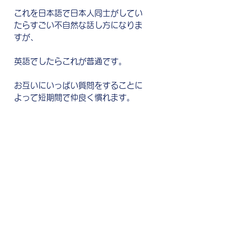
これを日本語で日本人同士がしてい
たらすごい不自然な話し方になりま
すが、
英語でしたらこれが普通です。
お互いにいっぱい質問をすることに
よって短期間で仲良く慣れます。
是非試してみてください！
最後に！
英語にお悩みがある方はまず
シモン
の無料カウンセリング
にお申し込み
ください。