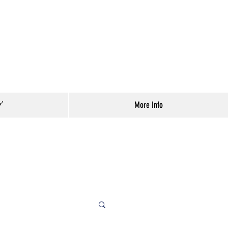
グ
More Info