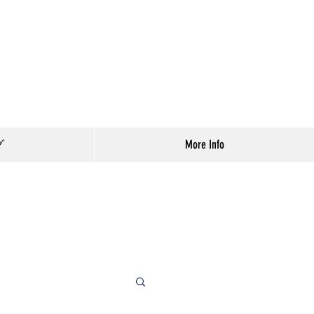
グ
More Info