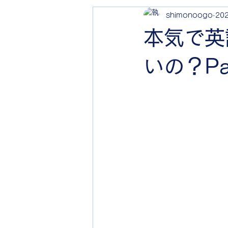
shimonoogo
20
本気で英
いの？Par