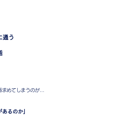
に通う
話
求めてしまうのが...
があるのか」