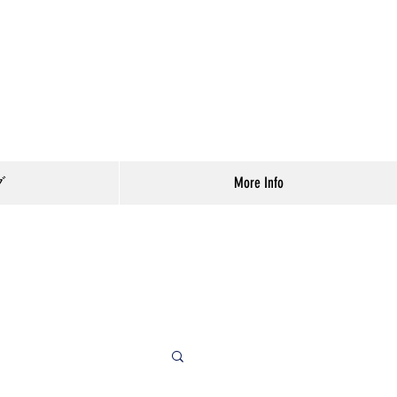
グ
More Info