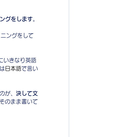
ングをします
。
レーニングをして
にいきなり英語
は
日本語
で言い
のが、
決して文
そのまま書いて