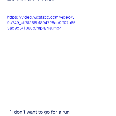
https://video.wixstatic.com/video/5
9c749_cff5f268bf894728ae0ff07a85
3ad9d5/1080p/mp4/file.mp4
「I don't want to go for a run 