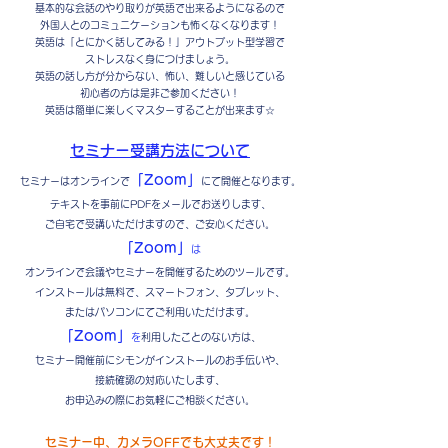
基本的な会話のやり取りが英語で出来るようになるので
外国人とのコミュニケーションも怖くなくなります！
英語は「とにかく話してみる！」アウトプット型学習で
ストレスなく身につけましょう。
英語の話し方が分からない、怖い、難しいと感じている
初心者の方は是非ご参加ください！
英語は簡単に楽しくマスターすることが出来ます☆
セミナー受講方法について
「Zoom」
セミナーはオンラインで
にて開催となります。
テキストを事前にPDFをメールでお送りします、
ご自宅で受講いただけますので、ご安心ください。
「Zoom」
は
オンラインで会議やセミナーを開催するためのツールです。
インストールは無料で、スマートフォン、タブレット、
またはパソコンにてご利用いただけます。
「Zoom」
を
利用したことのない方は、
セミナー開催前にシモンがインストールのお手伝いや、
接続確認の対応いたします、
お申込みの際にお気軽にご相談ください。
セミナー中、カメラOFFでも大丈夫です！