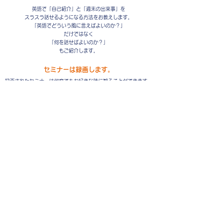
英語で「自己紹介」と「週末の出来事」を
スラスラ話せるようになる方法をお教えします。
「英語でどういう風に言えばよいのか？」
だけではなく
「何を話せばよいのか？」
もご紹介します。
セミナーは録画します。
録画されたセミナーは何度でもお好きな時に観ることができます。
そして何度も復習ができるのでいっぱい発音の練習をしてください
☆
日時：７月１５日（月・祝）
１０：００am～１２：００pm
料金：￥５，０００(税込)
お支払い方法：「PayPal 」(クレジット決済)
もしくは「銀行振込」
シモンのメルマガ登録キャンペーン中！
「メルマガ登録
」