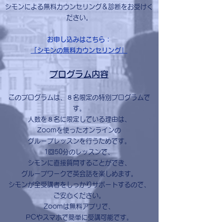
シモンによる無料カウンセリング＆診断をお受けく
ださい。
お申し込みはこちら：
「シモンの無料カウンセリング」
プログラム内容
このプログラムは、８名限定の特別プログラムで
す。
人数を８名に限定している理由は、
Zoomを使ったオンラインの
グループレッスンを行うためです。
1回50分のレッスンで、
シモンに直接質問することができ、
グループワークで英会話を楽しめます。
シモンが全受講者をしっかりサポートするので、
ご安心ください。
Zoomは無料アプリで、
PCやスマホで簡単に受講可能です。