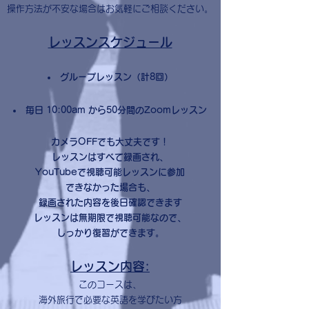
操作方法が不安な場合はお気軽にご相談ください。
レッスンスケジュール
グループレッスン（計8回）
毎日 10:00am から50分間のZoomレッスン
カメラOFFでも大丈夫です！
レッスンはすべて録画され、
YouTubeで視聴可能レッスンに参加
できなかった場合も、
録画された内容を後日確認できます
レッスンは無期限で視聴可能なので、
しっかり復習ができます。
レッスン内容:
このコースは、
海外旅行で必要な英語を学びたい方