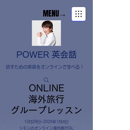
MENU→
POWER 英会話
​話すための英語をオンラインで学べる！
ONLINE
海外旅行
グループレッスン
12月28日~2025年1月4日
シモンのオンライン海外旅行GL