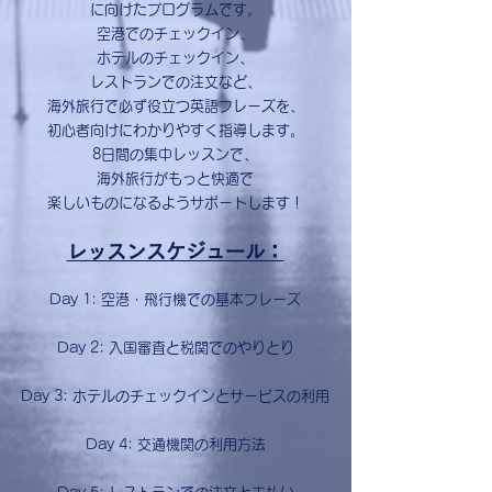
に向けたプログラムです。
空港でのチェックイン、
ホテルのチェックイン、
レストランでの注文など、
海外旅行で必ず役立つ英語フレーズを、
初心者向けにわかりやすく指導します。
8日間の集中レッスンで、
海外旅行がもっと快適で
楽しいものになるようサポートします！
レッスンスケジュール：
Day 1: 空港・飛行機での基本フレーズ
Day 2: 入国審査と税関でのやりとり
Day 3: ホテルのチェックインとサービスの利用
Day 4: 交通機関の利用方法