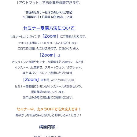
「アウトプット」である事を体験できます。
今回のセミナーは３つのレベルがある
１日留学の「１日留学 NORMAL」です。
セミナー受講方法について
「Zoom」
セミナーはオンラインで
にて開催となります。
テキストを事前にPDFをメールでお送りします、
ご自宅で受講いただけますので、ご安心ください。
「Zoom」
は
オンラインで会議やセミナーを開催するためのツールです。
インストールは無料で、スマートフォン、タブレット、
またはパソコンにてご利用いただけます。
「Zoom」
を
利用したことのない方は、
セミナー開催前にシモンがインストールのお手伝いや、
接続確認の対応いたします、
お申込みの際にお気軽にご相談ください。
セミナー中、カメラOFFでも大丈夫です！
​恥ずかしがり屋さんも安心してお申し込みください！
講座内容：