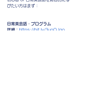
びたい方はまず：
日常英会話・プログラム
詳細：
https://bit.ly/3uoOJgo
そして日常英会話（スピーキング）
を練習したい方は：
スピーキング・プログラム（日常英
会話）
詳細：
https://bit.ly/3a6S0YJ
日常英会話では物足りない、ドラマ
や映画を字幕なしで観たい方は
：