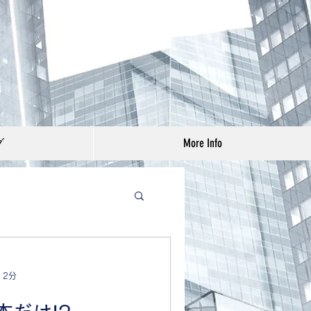
グ
More Info
 2分