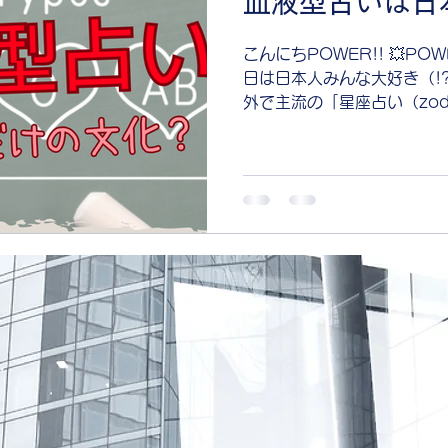
血液型占いは日
こんにちPOWER!! 💥P
日は日本人みんな大好き（!
外で主流の「星座占い（zodi
でよく出てくる blood を使った表現まで一気に解説して
いきますよ〜！ 🇯🇵...