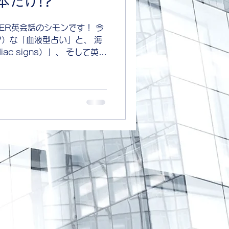
本だけ!?
OWER英会話のシモンです！ 今
?）な「血液型占い」と、 海
ac signs）」、 そして英語