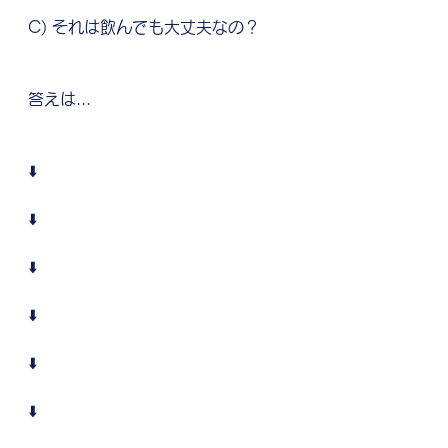
C) それは飲んでも大丈夫なの？
答えは...
⬇️
⬇️
⬇️
⬇️
⬇️
⬇️